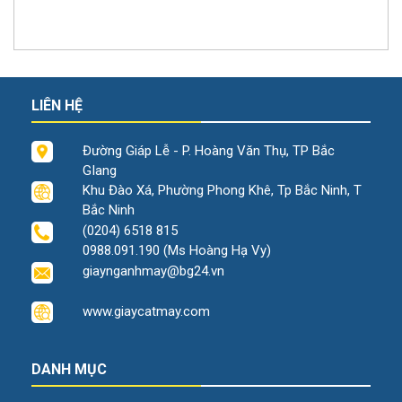
LIÊN HỆ
Đường Giáp Lễ - P. Hoàng Văn Thụ, TP Bắc
GIang
Khu Đào Xá, Phường Phong Khê, Tp Bắc Ninh, T
Bắc Ninh
(0204) 6518 815
0988.091.190 (Ms Hoàng Hạ Vy)
giaynganhmay@bg24.vn
www.giaycatmay.com
DANH MỤC